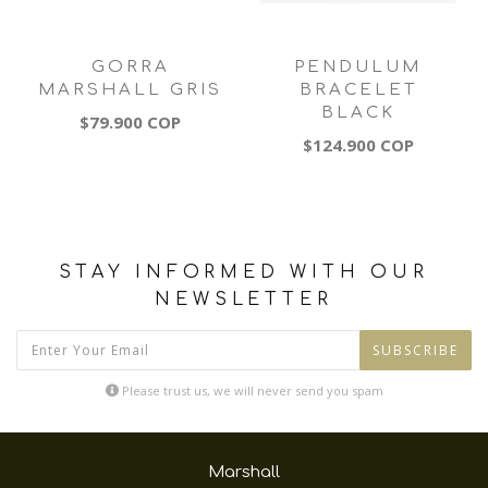
GORRA
PENDULUM
MARSHALL GRIS
BRACELET
BLACK
$79.900 COP
$124.900 COP
STAY INFORMED WITH OUR
NEWSLETTER
SUBSCRIBE
Please trust us, we will never send you spam
Marshall