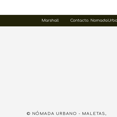
Marshall
Contacto. NomadaUrbano
© NÓMADA URBANO - MALETAS,